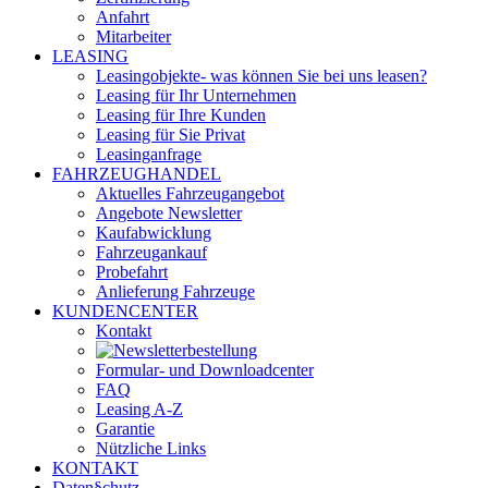
Anfahrt
Mitarbeiter
LEASING
Leasingobjekte- was können Sie bei uns leasen?
Leasing für Ihr Unternehmen
Leasing für Ihre Kunden
Leasing für Sie Privat
Leasinganfrage
FAHRZEUGHANDEL
Aktuelles Fahrzeugangebot
Angebote Newsletter
Kaufabwicklung
Fahrzeugankauf
Probefahrt
Anlieferung Fahrzeuge
KUNDENCENTER
Kontakt
Formular- und Downloadcenter
FAQ
Leasing A-Z
Garantie
Nützliche Links
KONTAKT
Daten§chutz